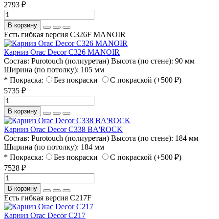
2793 ₽
В корзину
Есть гибкая версия C326F MANOIR
Карниз Orac Decor C326 MANOIR
Состав:
Purotouch (полиуретан)
Высота (по стене):
90 мм
Ширина (по потолку):
105 мм
* Покраска:
Без покраски
С покраской (+500 ₽)
5735 ₽
В корзину
Карниз Orac Decor C338 BA'ROCK
Состав:
Purotouch (полиуретан)
Высота (по стене):
184 мм
Ширина (по потолку):
184 мм
* Покраска:
Без покраски
С покраской (+500 ₽)
7528 ₽
В корзину
Есть гибкая версия C217F
Карниз Orac Decor C217