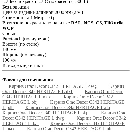
Без покраски
С покраской (+500 ₽)
Без покраски
Цена за изделие длинной 2000 мм (2 м.)
Стоимость за 1 Метр =
0
р.
Возможно покрасить по палитре:
RAL, NCS, CS, Tikkurila,
WCP
Состав
Purotouch (полиуретан)
Высота (по стене)
140 мм
Ширина (по потолку)
190 мм
Все характеристики
Файлы для скачивания
Карниз Orac Decor C342 HERITAGE L.dwg
Карниз
Orac Decor C342 HERITAGE L.dxf
Карниз Orac Decor
C342 HERITAGE L.max
Карниз Orac Decor C342
HERITAGE L.obj
Карниз Orac Decor C342 HERITAGE
L.pdf
Карниз Orac Decor C342 HERITAGE L.rfa
Карниз Orac Decor C342 HERITAGE L.skp
Карниз Orac
Decor C342 HERITAGE L.dwg
Карниз Orac Decor C342
HERITAGE L.dxf
Карниз Orac Decor C342 HERITAGE
L.max
Карниз Orac Decor C342 HERITAGE L.obj