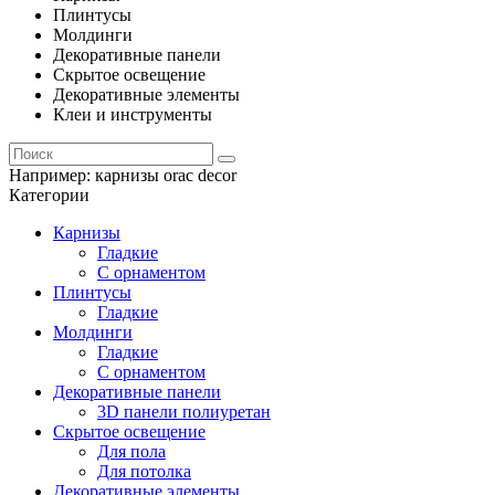
Плинтусы
Молдинги
Декоративные панели
Скрытое освещение
Декоративные элементы
Клеи и инструменты
Например:
карнизы orac decor
Категории
Карнизы
Гладкие
С орнаментом
Плинтусы
Гладкие
Молдинги
Гладкие
С орнаментом
Декоративные панели
3D панели полиуретан
Скрытое освещение
Для пола
Для потолка
Декоративные элементы