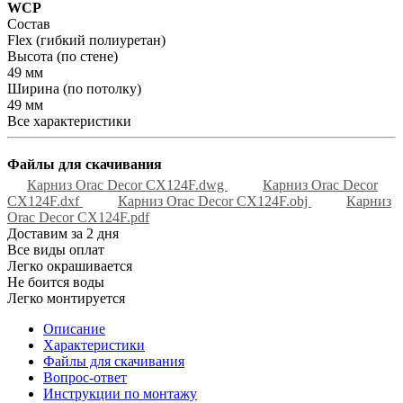
WCP
Состав
Flex (гибкий полиуретан)
Высота (по стене)
49 мм
Ширина (по потолку)
49 мм
Все характеристики
Файлы для скачивания
Карниз Orac Decor CX124F.dwg
Карниз Orac Decor
CX124F.dxf
Карниз Orac Decor CX124F.obj
Карниз
Orac Decor CX124F.pdf
Доставим за 2 дня
Все виды оплат
Легко окрашивается
Не боится воды
Легко монтируется
Описание
Характеристики
Файлы для скачивания
Вопрос-ответ
Инструкции по монтажу