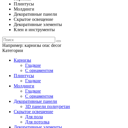
Плинтусы
Молдинги
Декоративные панели
Скрытое освещение
Декоративные элементы
Клеи и инструменты
Например:
карнизы orac decor
Категории
Карнизы
Гладкие
С орнаментом
Плинтусы
Гладкие
Молдинги
Гладкие
С орнаментом
Декоративные панели
3D панели полиуретан
Скрытое освещение
Для пола
Для потолка
Декоративные элементы