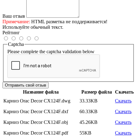
Ваш отзыв
Примечание:
HTML разметка не поддерживается!
Используйте обычный текст.
Рейтинг
Captcha
Please complete the captcha validation below
Отправить свой отзыв
Название файла
Размер файла
Скачать
Карниз Orac Decor CX124F.dwg
33.33KB
Скачать
Карниз Orac Decor CX124F.dxf
60.33KB
Скачать
Карниз Orac Decor CX124F.obj
45.26KB
Скачать
Карниз Orac Decor CX124F.pdf
55KB
Скачать