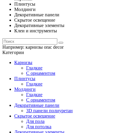
Плинтусы
Молдинги
Декоративные панели
Скрытое освещение
Декоративные элементы
Клеи и инструменты
Например:
карнизы orac decor
Категории
Карнизы
Гладкие
С орнаментом
Плинтусы
Гладкие
Молдинги
Гладкие
С орнаментом
Декоративные панели
3D панели полиуретан
Скрытое освещение
Для пола
Для потолка
Декоративные элементы