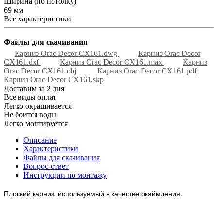
Ширина (по потолку)
69 мм
Все характеристики
Файлы для скачивания
Карниз Orac Decor CX161.dwg
Карниз Orac Decor
CX161.dxf
Карниз Orac Decor CX161.max
Карниз
Orac Decor CX161.obj
Карниз Orac Decor CX161.pdf
Карниз Orac Decor CX161.skp
Доставим за 2 дня
Все виды оплат
Легко окрашивается
Не боится воды
Легко монтируется
Описание
Характеристики
Файлы для скачивания
Вопрос-ответ
Инструкции по монтажу
Плоский карниз, используемый в качестве окаймления.