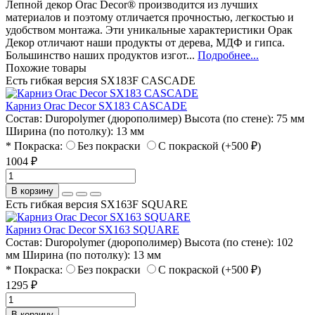
Лепной декор Orac Decor® производится из лучших
материалов и поэтому отличается прочностью, легкостью и
удобством монтажа. Эти уникальные характеристики Орак
Декор отличают наши продукты от дерева, МДФ и гипса.
Большинство наших продуктов изгот...
Подробнее...
Похожие товары
Есть гибкая версия SX183F CASCADE
Карниз Orac Decor SX183 CASCADE
Состав:
Duropolymer (дюрополимер)
Высота (по стене):
75 мм
Ширина (по потолку):
13 мм
* Покраска:
Без покраски
С покраской (+500 ₽)
1004 ₽
В корзину
Есть гибкая версия SX163F SQUARE
Карниз Orac Decor SX163 SQUARE
Состав:
Duropolymer (дюрополимер)
Высота (по стене):
102
мм
Ширина (по потолку):
13 мм
* Покраска:
Без покраски
С покраской (+500 ₽)
1295 ₽
В корзину