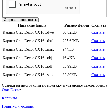
Отправить свой отзыв
Название файла
Размер файла
Скачать
Карниз Orac Decor CX161.dwg
30.82KB
Скачать
Карниз Orac Decor CX161.dxf
225.62KB
Скачать
Карниз Orac Decor CX161.max
944KB
Скачать
Карниз Orac Decor CX161.obj
16.4KB
Скачать
Карниз Orac Decor CX161.pdf
53.99KB
Скачать
Карниз Orac Decor CX161.skp
32.89KB
Скачать
Ссылки на инструкции по монтажу и установке декора бренда
Orac Decor
:
Карнизы
Плинтус и молдинг