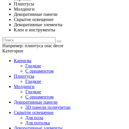
Плинтусы
Молдинги
Декоративные панели
Скрытое освещение
Декоративные элементы
Клеи и инструменты
Например:
плинтуса orac decor
Категории
Карнизы
Гладкие
С орнаментом
Плинтусы
Гладкие
Молдинги
Гладкие
С орнаментом
Декоративные панели
3D панели полиуретан
Скрытое освещение
Для пола
Для потолка
Декоративные элементы