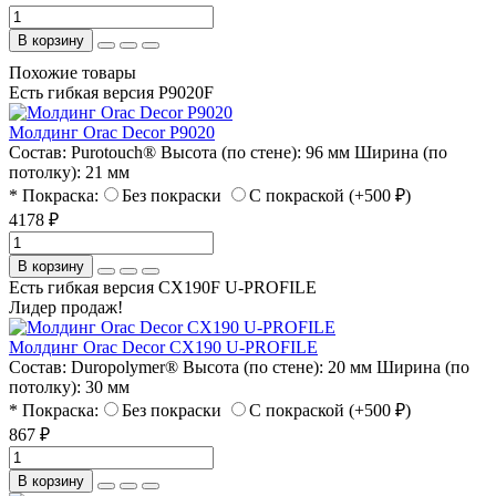
В корзину
Похожие товары
Есть гибкая версия P9020F
Молдинг Orac Decor P9020
Состав:
Purotouch®
Высота (по стене):
96 мм
Ширина (по
потолку):
21 мм
* Покраска:
Без покраски
С покраской (+500 ₽)
4178 ₽
В корзину
Есть гибкая версия CX190F U-PROFILE
Лидер продаж!
Молдинг Orac Decor CX190 U-PROFILE
Состав:
Duropolymer®
Высота (по стене):
20 мм
Ширина (по
потолку):
30 мм
* Покраска:
Без покраски
С покраской (+500 ₽)
867 ₽
В корзину