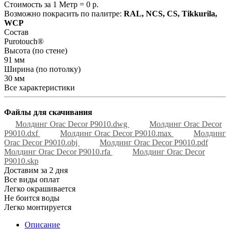
Стоимость за 1 Метр =
0
р.
Возможно покрасить по палитре:
RAL, NCS, CS, Tikkurila,
WCP
Состав
Purotouch®
Высота (по стене)
91 мм
Ширина (по потолку)
30 мм
Все характеристики
Файлы для скачивания
Молдинг Orac Decor P9010.dwg
Молдинг Orac Decor
P9010.dxf
Молдинг Orac Decor P9010.max
Молдинг
Orac Decor P9010.obj
Молдинг Orac Decor P9010.pdf
Молдинг Orac Decor P9010.rfa
Молдинг Orac Decor
P9010.skp
Доставим за 2 дня
Все виды оплат
Легко окрашивается
Не боится воды
Легко монтируется
Описание