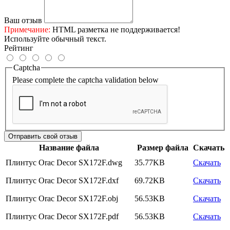
Ваш отзыв
Примечание:
HTML разметка не поддерживается!
Используйте обычный текст.
Рейтинг
Captcha
Please complete the captcha validation below
Отправить свой отзыв
Название файла
Размер файла
Скачать
Плинтус Orac Decor SX172F.dwg
35.77KB
Скачать
Плинтус Orac Decor SX172F.dxf
69.72KB
Скачать
Плинтус Orac Decor SX172F.obj
56.53KB
Скачать
Плинтус Orac Decor SX172F.pdf
56.53KB
Скачать