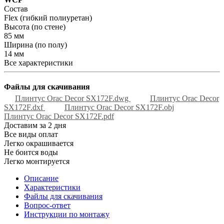
Состав
Flex (гибкий полиуретан)
Высота (по стене)
85 мм
Ширина (по полу)
14 мм
Все характеристики
Файлы для скачивания
Плинтус Orac Decor SX172F.dwg
Плинтус Orac Decor
SX172F.dxf
Плинтус Orac Decor SX172F.obj
Плинтус Orac Decor SX172F.pdf
Доставим за 2 дня
Все виды оплат
Легко окрашивается
Не боится воды
Легко монтируется
Описание
Характеристики
Файлы для скачивания
Вопрос-ответ
Инструкции по монтажу