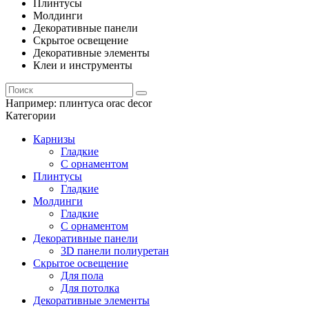
Плинтусы
Молдинги
Декоративные панели
Скрытое освещение
Декоративные элементы
Клеи и инструменты
Например:
плинтуса orac decor
Категории
Карнизы
Гладкие
С орнаментом
Плинтусы
Гладкие
Молдинги
Гладкие
С орнаментом
Декоративные панели
3D панели полиуретан
Скрытое освещение
Для пола
Для потолка
Декоративные элементы